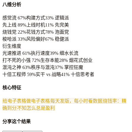
八维分析
感觉流
67
%
构建方式
33
%
逻辑派
先上线
89
%
上线时机
11
%
先完美
烧钱党
22
%
花钱方式
78
%
泡面党
梭哈派
33
%
风险偏好
67
%
稳健派
衍生维度
光速推进
61
%
执行速度
39
%
细水长流
打不死的小强
72
%
生存本能
28
%
烟花式创业
混沌之神
63
%
秩序与混沌
37
%
掌控狂魔
十倍工程师
59
%
实干 vs 战略
41
%
十倍思考者
核心特征
给电子表格做电子表格
每天发版，每小时看数据
烧钱率：精
确到分
不知怎么总是盈利
分享这个结果